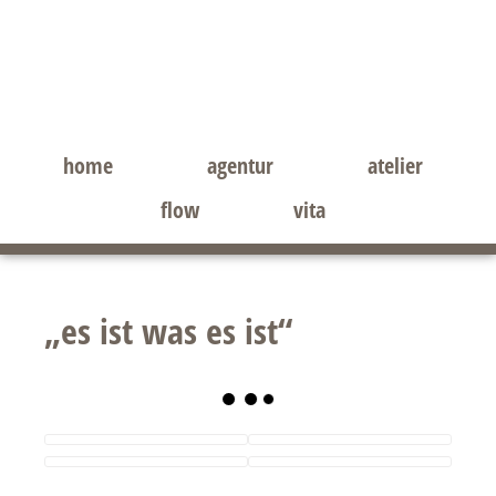
Zum
Zur
Inhalt
Seitenspalte
springen
springen
home
agentur
atelier
flow
vita
„es ist was es ist“