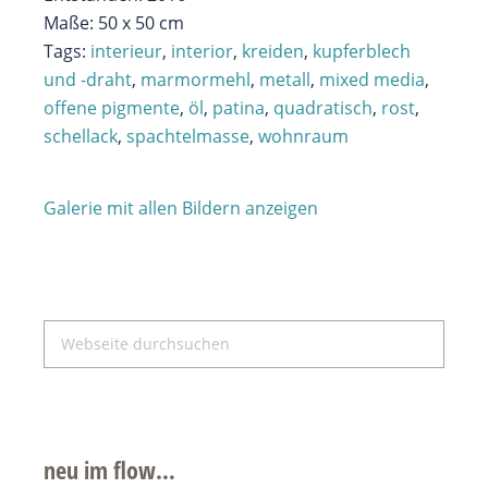
Maße: 50 x 50 cm
Tags:
interieur
,
interior
,
kreiden
,
kupferblech
und -draht
,
marmormehl
,
metall
,
mixed media
,
offene pigmente
,
öl
,
patina
,
quadratisch
,
rost
,
schellack
,
spachtelmasse
,
wohnraum
Galerie mit allen Bildern anzeigen
Seitenspalte
Webseite
durchsuchen
neu im flow…