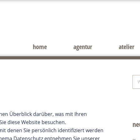
home
agentur
atelier
Sei
We
du
hen Überblick darüber, was mit Ihren
ie diese Website besuchen.
ne
t denen Sie persönlich identifiziert werden
Thema Datenschutz entnehmen Sie unserer