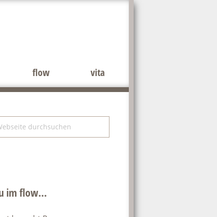
flow
vita
tenspalte
bseite
rchsuchen
u im flow…