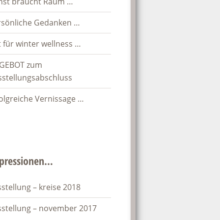
nst braucht Raum …
rsönliche Gedanken …
t für winter wellness …
GEBOT zum
sstellungsabschluss
olgreiche Vernissage …
pressionen…
stellung – kreise 2018
sstellung – november 2017