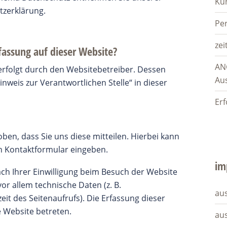
Ku
tzerklärung.
Pe
zei
fassung auf dieser Website?
AN
erfolgt durch den Websitebetreiber. Dessen
Au
weis zur Verantwortlichen Stelle“ in dieser
Erf
en, dass Sie uns diese mitteilen. Hierbei kann
ein Kontaktformular eingeben.
im
h Ihrer Einwilligung beim Besuch der Website
or allem technische Daten (z. B.
aus
it des Seitenaufrufs). Die Erfassung dieser
e Website betreten.
au