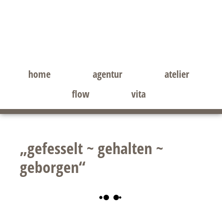
Zum
Zur
Inhalt
Seitenspalte
springen
springen
home
agentur
atelier
flow
vita
„gefesselt ~ gehalten ~
geborgen“