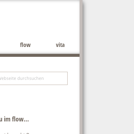
flow
vita
tenspalte
bseite
rchsuchen
u im flow…