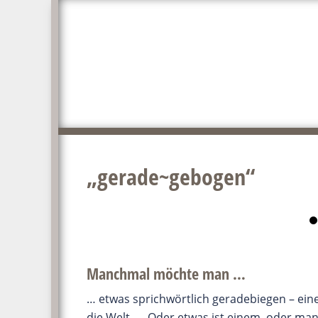
Zum
Zur
Inhalt
Seitenspalte
springen
springen
„gerade~gebogen“
Manchmal möchte man …
… etwas sprichwörtlich geradebiegen – ein
die Welt, … Oder etwas ist einem, oder man