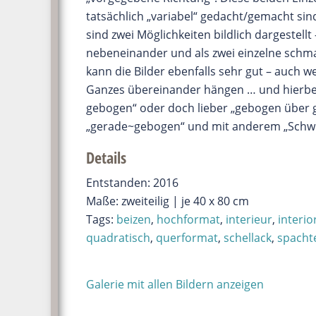
tatsächlich „variabel“ gedacht/gemacht sind
sind zwei Möglichkeiten bildlich dargestell
nebeneinander und als zwei einzelne sch
kann die Bilder ebenfalls sehr gut – auch 
Ganzes übereinander hängen … und hierbei
gebogen“ oder doch lieber „gebogen über 
„gerade~gebogen“ und mit anderem „Schw
Details
Entstanden: 2016
Maße: zweiteilig | je 40 x 80 cm
Tags:
beizen
,
hochformat
,
interieur
,
interio
quadratisch
,
querformat
,
schellack
,
spacht
Galerie mit allen Bildern anzeigen