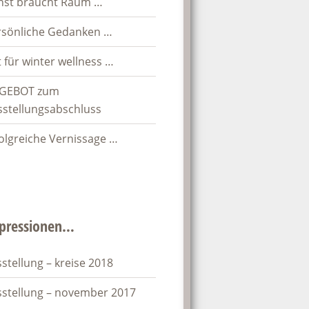
nst braucht Raum …
rsönliche Gedanken …
t für winter wellness …
GEBOT zum
sstellungsabschluss
olgreiche Vernissage …
pressionen…
stellung – kreise 2018
sstellung – november 2017