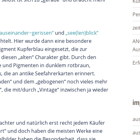
Ku
Pe
zei
„auseinander~gerissen“
und
„see(len)blick“
elt. Hier wurde dann eine besondere
AN
gment Kupferblau eingesetzt, die zur
Au
diesen „alten“ Charakter gibt. Durch den
Erf
ize und Pigmenten in dunklem rotbraun,
 die an antike Seefahrerkarten erinnert.
aden“ und dem „gebogenen“ noch vieles mehr
“, die mit/durch „Vintage“ inzwischen ja wieder
im
aus
rachter und natürlich erst recht jedem Käufer
ehört“ und doch haben die meisten Werke eine
au
lbilder haben die Besonderheit, dass sie