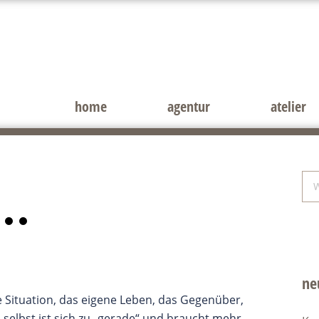
home
agentur
atelier
Sei
We
du
ne
e Situation, das eigene Leben, das Gegenüber,
 selbst ist sich zu „gerade“ und braucht mehr