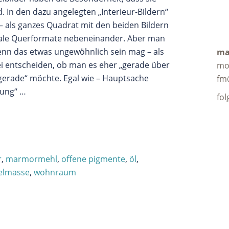
. In den dazu angelegten „Interieur-Bildern“
t – als ganzes Quadrat mit den beiden Bildern
male Querformate nebeneinander. Aber man
wenn das etwas ungewöhnlich sein mag – als
ma
 entscheiden, ob man es eher „gerade über
mo
gerade“ möchte. Egal wie – Hauptsache
fm
ung“ …
fol
r
,
marmormehl
,
offene pigmente
,
öl
,
elmasse
,
wohnraum