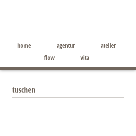
Zum
Zur
Inhalt
Seitenspalte
springen
springen
home
agentur
atelier
flow
vita
tuschen