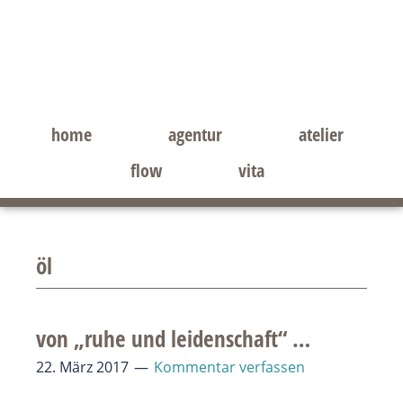
Zum
Zur
Inhalt
Seitenspalte
springen
springen
home
agentur
atelier
flow
vita
öl
von „ruhe und leidenschaft“ …
22. März 2017
Kommentar verfassen