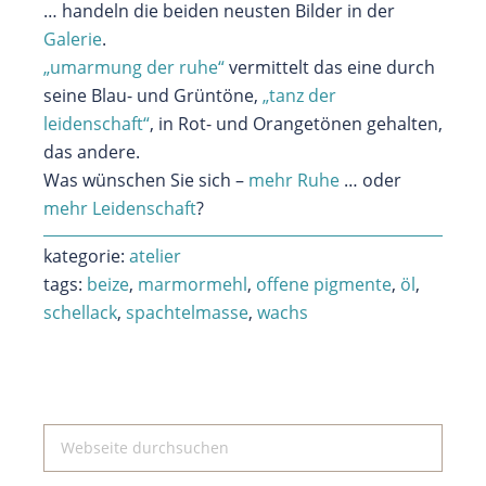
… handeln die beiden neusten Bilder in der
Galerie
.
„umarmung der ruhe“
vermittelt das eine durch
seine Blau- und Grüntöne,
„tanz der
leidenschaft“
, in Rot- und Orangetönen gehalten,
das andere.
Was wünschen Sie sich –
mehr Ruhe
… oder
mehr Leidenschaft
?
kategorie:
atelier
tags:
beize
,
marmormehl
,
offene pigmente
,
öl
,
schellack
,
spachtelmasse
,
wachs
Seitenspalte
Webseite
durchsuchen