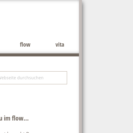
flow
vita
tenspalte
bseite
rchsuchen
u im flow…