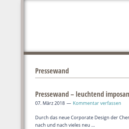
Zum
Zur
Inhalt
Seitenspalte
springen
springen
Pressewand
Pressewand – leuchtend imposan
07. März 2018
Kommentar verfassen
Durch das neue Corporate Design der Ch
nach und nach vieles neu …