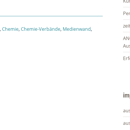
Ku
Pe
zei
,
Chemie
,
Chemie-Verbände
,
Medienwand
,
AN
Au
Erf
im
aus
au