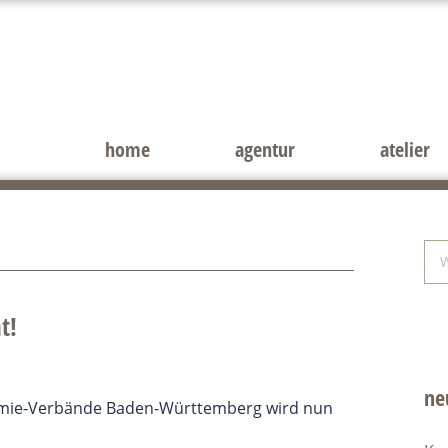
home
agentur
atelier
Sei
We
du
t!
ne
emie-Verbände Baden-Württemberg wird nun