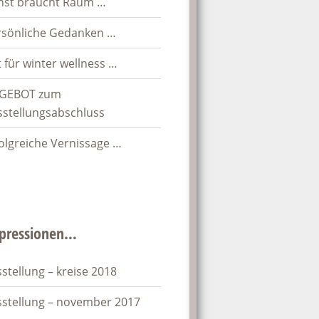
nst braucht Raum …
rsönliche Gedanken …
t für winter wellness …
GEBOT zum
sstellungsabschluss
olgreiche Vernissage …
pressionen…
stellung – kreise 2018
sstellung – november 2017