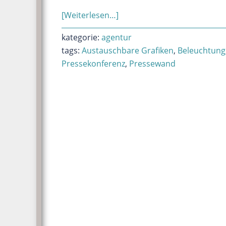
ÜberPressewand
[Weiterlesen…]
–
kategorie:
agentur
leuchtend
tags:
Austauschbare Grafiken
,
Beleuchtung
imposant!
Pressekonferenz
,
Pressewand